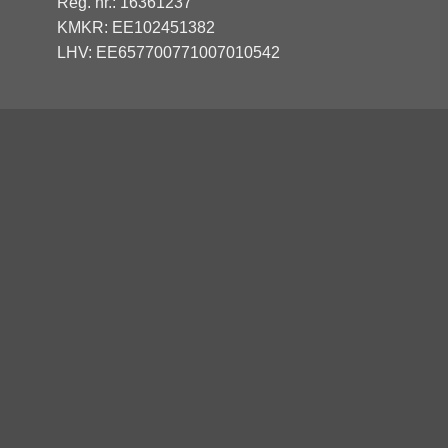
Reg. nr.: 16361237
KMKR: EE102451382
LHV: EE657700771007010542