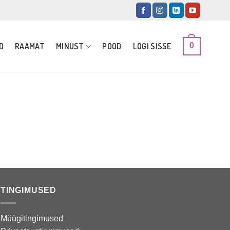
D
RAAMAT
MINUST
POOD
LOGI SISSE
0
TINGIMUSED
Müügitingimused