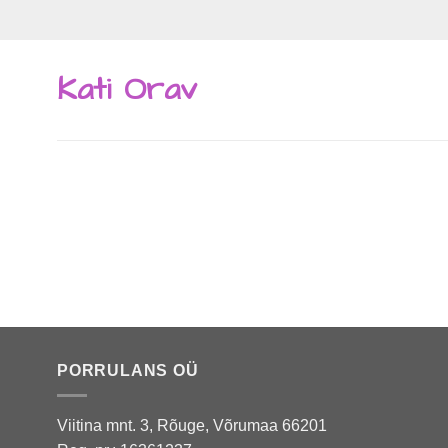
Skip
to
content
Kati Orav
PORRULANS OÜ
Viitina mnt. 3, Rõuge, Võrumaa 66201