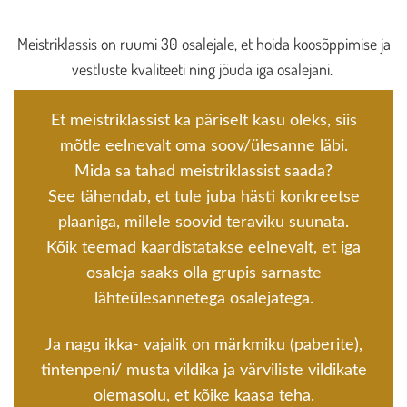
Meistriklassis on ruumi 30 osalejale, et hoida koosõppimise ja
vestluste kvaliteeti ning jõuda iga osalejani.
Et meistriklassist ka päriselt kasu oleks, siis
mõtle eelnevalt oma soov/ülesanne läbi.
Mida sa tahad meistriklassist saada?
See tähendab, et tule juba hästi konkreetse
plaaniga, millele soovid teraviku suunata.
Kõik teemad kaardistatakse eelnevalt, et iga
osaleja saaks olla grupis sarnaste
lähteülesannetega osalejatega.
Ja nagu ikka- vajalik on märkmiku (paberite),
tintenpeni/ musta vildika ja värviliste vildikate
olemasolu, et kõike kaasa teha.