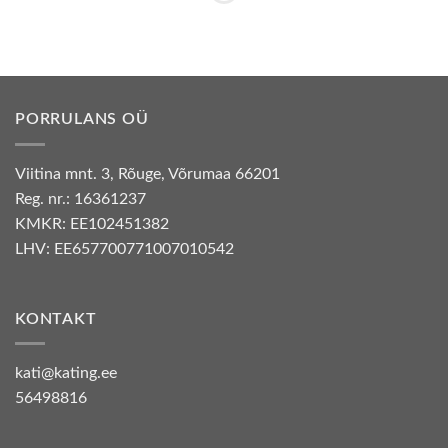
PORRULANS OÜ
Viitina mnt. 3, Rõuge, Võrumaa 66201
Reg. nr.: 16361237
KMKR: EE102451382
LHV: EE657700771007010542
KONTAKT
kati@kating.ee
56498816