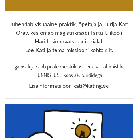
Juhendab visuaalne praktik, õpetaja ja uurija Kati
Orav, kes omab magistrikraadi Tartu Ülikooli
Haridusinnovatsiooni erialal.
Loe Kati ja tema missiooni kohta
siit
.
Iga osaleja saab peale meistriklassi edukat läbimist ka
TUNNISTUSE koos ak. tundidega!
Lisainformatsioon kati@kating.ee