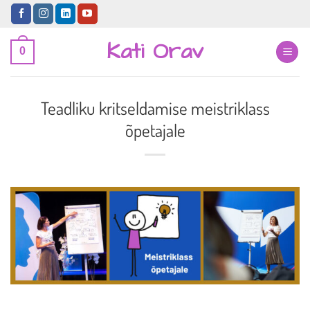
Skip
to
Kati Orav
content
0
Teadliku kritseldamise meistriklass
õpetajale