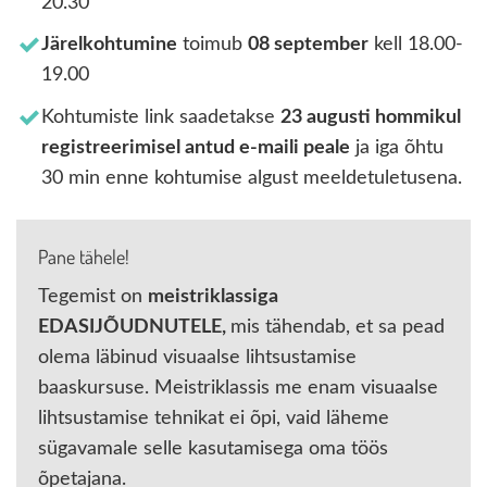
20.30
Järelkohtumine
toimub
08 september
kell 18.00-
19.00
Kohtumiste link saadetakse
23 augusti hommikul
registreerimisel antud e-maili peale
ja iga õhtu
30 min enne kohtumise algust meeldetuletusena.
Pane tähele!
Tegemist on
meistriklassiga
EDASIJÕUDNUTELE,
mis tähendab, et sa pead
olema läbinud visuaalse lihtsustamise
baaskursuse. Meistriklassis me enam visuaalse
lihtsustamise tehnikat ei õpi, vaid läheme
sügavamale selle kasutamisega oma töös
õpetajana.