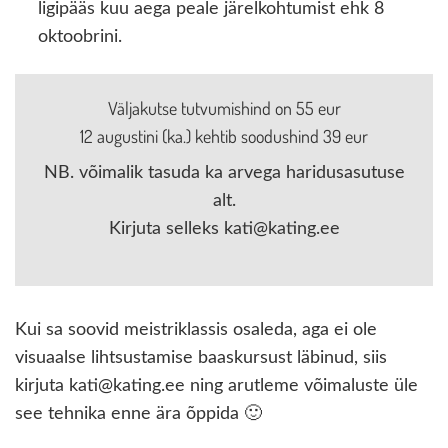
ligipääs kuu aega peale järelkohtumist ehk 8
oktoobrini.
Väljakutse tutvumishind on 55 eur
12 augustini (ka.) kehtib soodushind 39 eur
NB. võimalik tasuda ka arvega haridusasutuse
alt.
Kirjuta selleks kati@kating.ee
Kui sa soovid meistriklassis osaleda, aga ei ole
visuaalse lihtsustamise baaskursust läbinud, siis
kirjuta kati@kating.ee ning arutleme võimaluste üle
see tehnika enne ära õppida 🙂