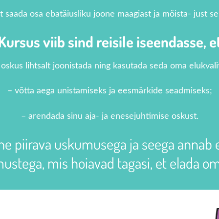
t saada osa ebatäiusliku joone maagiast ja mõista- just sel
Kursus viib sind reisile iseendasse, e
a oskus lihtsalt joonistada ning kasutada seda oma elukval
– võtta aega unistamiseks ja eesmärkide seadmiseks;
– arendada sinu aja- ja enesejuhtimise oskust.
e piirava uskumusega ja seega annab e
ustega, mis hoiavad tagasi, et elada om