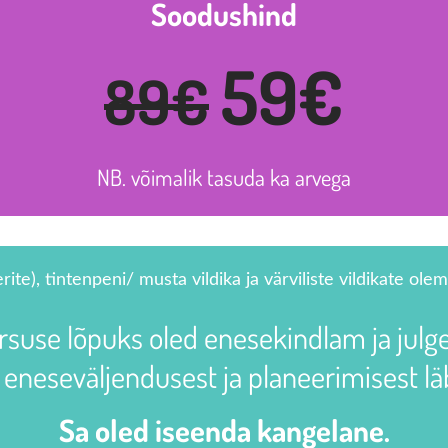
Soodushind
59€
89€
NB. võimalik tasuda ka arvega
ite), tintenpeni/ musta vildika ja värviliste vildikate olem
rsuse lõpuks oled enesekindlam ja julg
 eneseväljendusest ja planeerimisest läb
Sa oled iseenda kangelane.