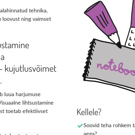
 alahinnatud tehnika,
 loovust ning vaimset
sustamine
da
- kujutlusvõimet
.
ab luua harjumuse
Visuaalne lihtsustamine
Kellele?
st toetab efektiivset
Soovid teha rohkem tä
aega?