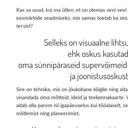
Kas sa usud, kui ma ütlen, et on olemas seni veel
eesmärkide seadmiseks, mis samas toetab ka sinu
tervist?
Selleks on visuaalne liht
ehk oskus kasuta
oma sünnipäraseid supervõimeid
ja joonistusoskust
See on tehnika, mis on jõukohane kõigile ning ait
visandada oma mõtteid, ideid ja teekonnakaarte. 
aitab olla
parem nii igapäevaelus kui tööalaselt, se
mõtlemist ning planeerimist.