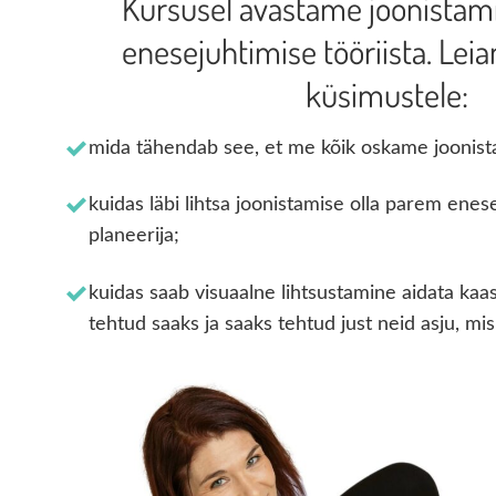
Kursusel avastame joonistamis
enesejuhtimise tööriista. Le
küsimustele:
mida tähendab see, et me kõik oskame joonist
kuidas läbi lihtsa joonistamise olla parem enese
planeerija;
kuidas saab visuaalne lihtsustamine aidata kaa
tehtud saaks ja saaks tehtud just neid asju, mis