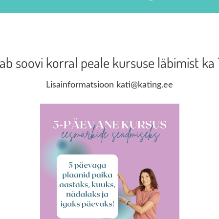
aab soovi korral peale kursuse läbimist 
Lisainformatsioon kati@kating.ee