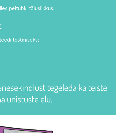
les peitubki täiuslikkus.
t
iteedi tõstmiseks;
nesekindlust tegeleda ka teiste
a unistuste elu.