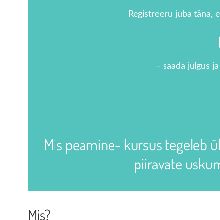
Registreeru juba täna, e
– saada julgus j
Mis peamine- kursus tegeleb üh
piiravate uskum
Mis?