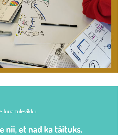
e luua tulevikku.
nii, et nad ka täituks.