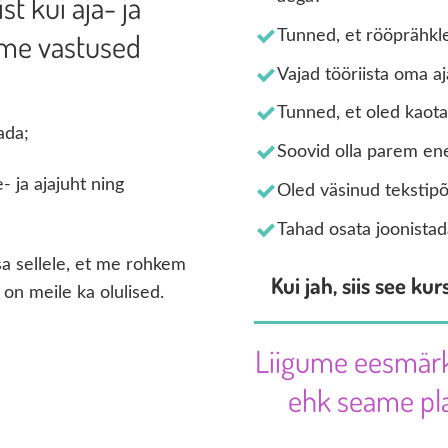
t kui aja- ja
iame vastused
Tunned, et rööprähkle
Vajad tööriista oma a
Tunned, et oled kaota
ada;
Soovid olla parem en
- ja ajajuht ning
Oled väsinud tekstip
Tahad osata joonistad
sa sellele, et me rohkem
Kui jah, siis see k
 on meile ka olulised.
Liigume eesmärk
ehk seame pla