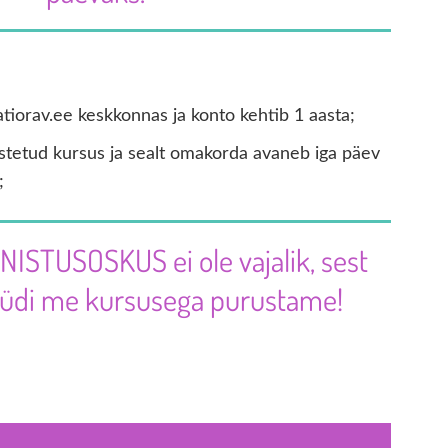
s?
atiorav.ee keskkonnas ja konto kehtib 1 aasta;
stetud kursus ja sealt omakorda avaneb iga päev
;
NISTUSOSKUS ei ole vajalik, sest
müüdi me kursusega purustame!