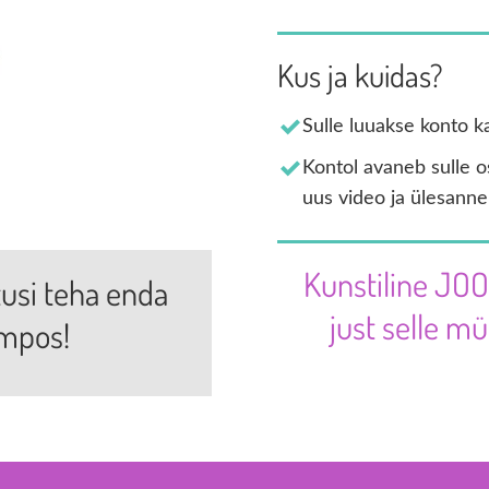
Kus ja kuida
Sulle luuakse konto k
Kontol avaneb sulle o
uus video ja ülesanne
Kunstiline JOO
tusi teha enda
just selle 
empos!