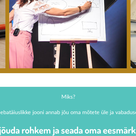
Miks?
 ebatäiuslikke jooni annab jõu oma mõtete üle ja vabadus
 jõuda rohkem ja seada oma eesmärke 