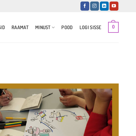
SID
RAAMAT
MINUST
POOD
LOGI SISSE
0