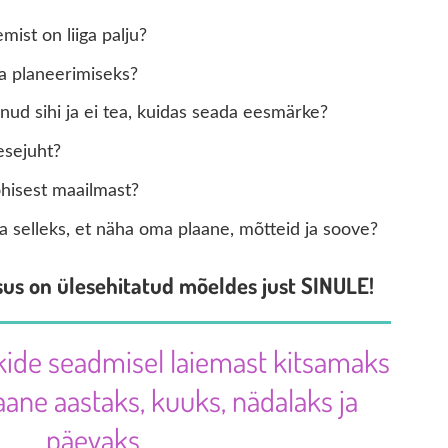
mist on liiga palju?
ja planeerimiseks?
nud sihi ja ei tea, kuidas seada eesmärke?
esejuht?
õhisest maailmast?
a selleks, et näha oma plaane, mõtteid ja soove?
ursus on ülesehitatud mõeldes just SINULE!
ide seadmisel laiemast kitsamaks
ane aastaks, kuuks, nädalaks ja
päevaks.