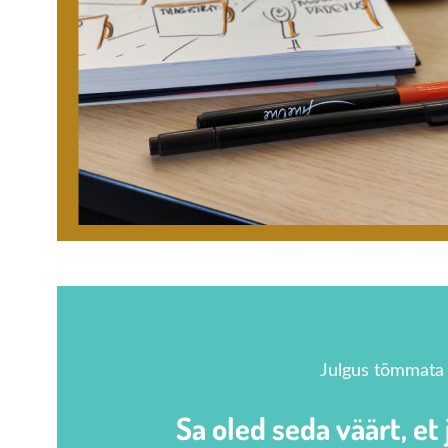
​​Julgus tõmmata
Sa oled seda väärt, et