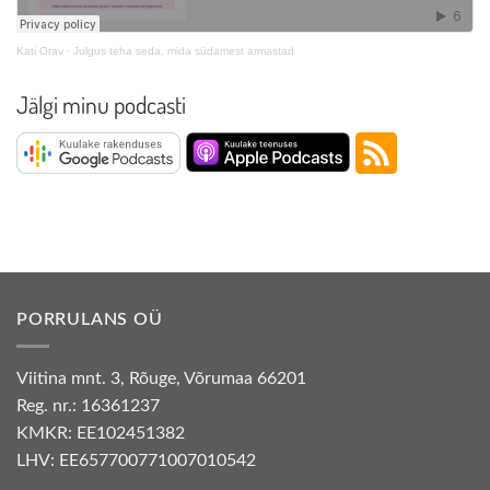
Kati Orav
·
Julgus teha seda, mida südamest armastad
Jälgi minu podcasti
PORRULANS OÜ
Viitina mnt. 3, Rõuge, Võrumaa 66201
Reg. nr.: 16361237
KMKR: EE102451382
LHV: EE657700771007010542