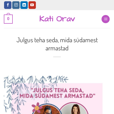
Skip
to
Kati Orav
content
0
Julgus teha seda, mida südamest
armastad